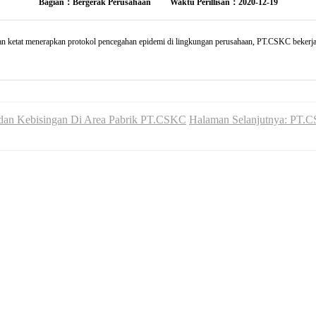
Bagian：Bergerak Perusahaan
Waktu Perillisan：2020-12-19
ketat menerapkan protokol pencegahan epidemi di lingkungan perusahaan, PT.CSKC bekerjas
dan Kebisingan Di Area Pabrik PT.CSKC
Halaman Selanjutnya: PT.C
E-mail：conchcement.ind@gmail.com
TEL： (021) 22511088
ina Raya Pantai Indah Kapuk St No.1 19 th floor, Kamal Muara, Penjari