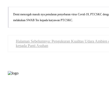
Demi mencegah masuk nya penularan penyebaran virus Covid-19, PT.CSKC dengan 
melakukan SWAB Tes kepada karyawan PT.CSKC.
Halaman Sebelumnya: Pengukuran Kualitas Udara Ambien 
kepada Panti Asuhan
The Suites Tower lt 19, Jl. Mar