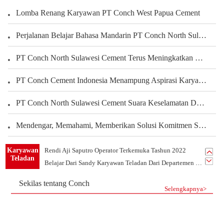
Lomba Renang Karyawan PT Conch West Papua Cement
Perjalanan Belajar Bahasa Mandarin PT Conch North Sulawesi Cement Berbagi Pengalaman Karyawan Dalam Mengembangkan Kemampuan Bahasa
PT Conch North Sulawesi Cement Terus Meningkatkan Kepedulian terhadap Karyawan dan Pengembangan Kegiatan Olahraga serta Seni Untuk Membangun Kekuatan Tim, Menciptakan Perusahaan yang Harmonis
PT Conch Cement Indonesia Menampung Aspirasi Karyawan untuk Meningkatkan Kinerja Perusahaan
PT Conch North Sulawesi Cement Suara Keselamatan Dari Setiap Sudut Tambang Membangun Budaya Keselamatan Melalui Peran Seluruh Karyawan Departemen Tambang
Mendengar, Memahami, Memberikan Solusi Komitmen Semen Conch Mengutamakan Pelanggan
PT.Conch South Kalimantan Cement yang Indah Rumahku
PT.CSKC Mendukung Pengembangan Bakat Menggambar Karyawan
Karyawan
Rendi Aji Saputro Operator Terkemuka Tashun 2022
Teladan
Belajar Dari Sandy Karyawan Teladan Dari Departemen PLTU
Listrik Tim 1 -Tim Terkemuka Tahun 2021 PT.CSKC
Sekilas tentang Conch
Tim Mekanik-Tim Terkemuka Tahun 2021 PT.CSKC
Selengkapnya>