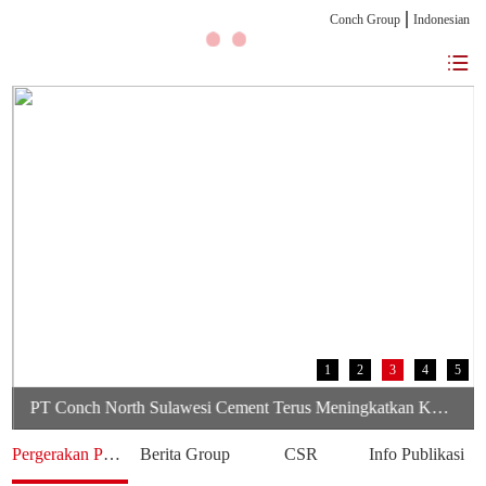
Conch Group
Indonesian
1
2
3
4
5
PT Conch North Sulawesi Cement Terus Meningkatkan Kepedulian terhadap Karyawan dan Pengembangan Kegiatan Olahraga serta Seni Untuk Membangun Kekuatan Tim, Menciptakan Perusahaan yang Harmonis
Pergerakan Perusahaan
Berita Group
CSR
Info Publikasi