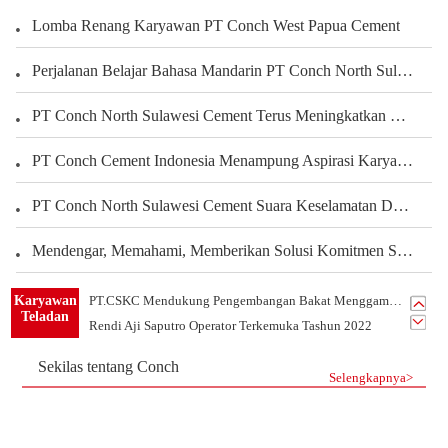
Lomba Renang Karyawan PT Conch West Papua Cement
Perjalanan Belajar Bahasa Mandarin PT Conch North Sulawesi Cement Berbagi Pengalaman Karyawan Dalam Mengembangkan Kemampuan Bahasa
PT Conch North Sulawesi Cement Terus Meningkatkan Kepedulian terhadap Karyawan dan Pengembangan Kegiatan Olahraga serta Seni Untuk Membangun Kekuatan Tim, Menciptakan Perusahaan yang Harmonis
PT Conch Cement Indonesia Menampung Aspirasi Karyawan untuk Meningkatkan Kinerja Perusahaan
PT Conch North Sulawesi Cement Suara Keselamatan Dari Setiap Sudut Tambang Membangun Budaya Keselamatan Melalui Peran Seluruh Karyawan Departemen Tambang
Mendengar, Memahami, Memberikan Solusi Komitmen Semen Conch Mengutamakan Pelanggan
PT.Conch South Kalimantan Cement yang Indah Rumahku
Karyawan
PT.CSKC Mendukung Pengembangan Bakat Menggambar Karyawan
Teladan
Rendi Aji Saputro Operator Terkemuka Tashun 2022
Belajar Dari Sandy Karyawan Teladan Dari Departemen PLTU
Sekilas tentang Conch
Listrik Tim 1 -Tim Terkemuka Tahun 2021 PT.CSKC
Selengkapnya>
Tim Mekanik-Tim Terkemuka Tahun 2021 PT.CSKC