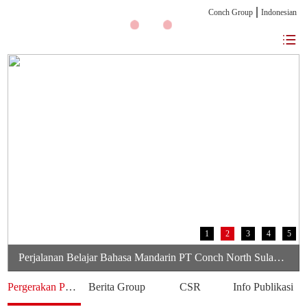
Conch Group
Indonesian
1
2
3
4
5
Perjalanan Belajar Bahasa Mandarin PT Conch North Sulawesi Cement Berbagi Pengalaman Karyawan Dalam Mengembangkan Kemampuan Bahasa
Pergerakan Perusahaan
Berita Group
CSR
Info Publikasi