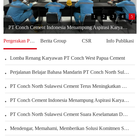
1
2
3
4
5
PT Conch Cement Indonesia Menampung Aspirasi Karyawan untuk Meningkatkan Kinerja Perusahaan
Pergerakan Perusahaan
Berita Group
CSR
Info Publikasi
Lomba Renang Karyawan PT Conch West Papua Cement
Perjalanan Belajar Bahasa Mandarin PT Conch North Sulawesi Cement Berbagi Pengalaman Karyawan Dalam Mengembangkan Kemampuan Bahasa
PT Conch North Sulawesi Cement Terus Meningkatkan Kepedulian terhadap Karyawan dan Pengembangan Kegiatan Olahraga serta Seni Untuk Membangun Kekuatan Tim, Menciptakan Perusahaan yang Harmonis
PT Conch Cement Indonesia Menampung Aspirasi Karyawan untuk Meningkatkan Kinerja Perusahaan
PT.Conch South Kalimantan Cement yang Indah Rumahku
PT Conch North Sulawesi Cement Suara Keselamatan Dari Setiap Sudut Tambang Membangun Budaya Keselamatan Melalui Peran Seluruh Karyawan Departemen Tambang
PT.CSKC Mendukung Pengembangan Bakat Menggambar Karyawan
Mendengar, Memahami, Memberikan Solusi Komitmen Semen Conch Mengutamakan Pelanggan
Rendi Aji Saputro Operator Terkemuka Tashun 2022
Belajar Dari Sandy Karyawan Teladan Dari Departemen PLTU