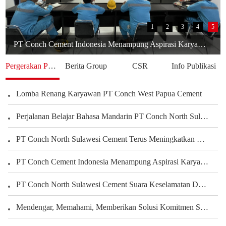
1
2
3
4
5
PT Conch Cement Indonesia Menampung Aspirasi Karyawan untuk Meningkatkan Kinerja Perusahaan
Pergerakan Perusahaan
Berita Group
CSR
Info Publikasi
Lomba Renang Karyawan PT Conch West Papua Cement
Perjalanan Belajar Bahasa Mandarin PT Conch North Sulawesi Cement Berbagi Pengalaman Karyawan Dalam Mengembangkan Kemampuan Bahasa
PT Conch North Sulawesi Cement Terus Meningkatkan Kepedulian terhadap Karyawan dan Pengembangan Kegiatan Olahraga serta Seni Untuk Membangun Kekuatan Tim, Menciptakan Perusahaan yang Harmonis
PT Conch Cement Indonesia Menampung Aspirasi Karyawan untuk Meningkatkan Kinerja Perusahaan
PT.Conch South Kalimantan Cement yang Indah Rumahku
PT Conch North Sulawesi Cement Suara Keselamatan Dari Setiap Sudut Tambang Membangun Budaya Keselamatan Melalui Peran Seluruh Karyawan Departemen Tambang
PT.CSKC Mendukung Pengembangan Bakat Menggambar Karyawan
Mendengar, Memahami, Memberikan Solusi Komitmen Semen Conch Mengutamakan Pelanggan
Rendi Aji Saputro Operator Terkemuka Tashun 2022
Belajar Dari Sandy Karyawan Teladan Dari Departemen PLTU