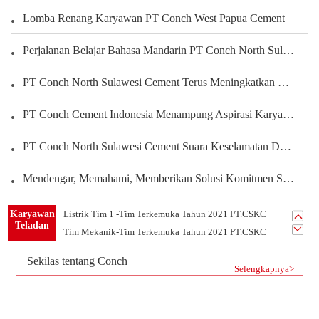
Lomba Renang Karyawan PT Conch West Papua Cement
Perjalanan Belajar Bahasa Mandarin PT Conch North Sulawesi Cement Berbagi Pengalaman Karyawan Dalam Mengembangkan Kemampuan Bahasa
PT Conch North Sulawesi Cement Terus Meningkatkan Kepedulian terhadap Karyawan dan Pengembangan Kegiatan Olahraga serta Seni Untuk Membangun Kekuatan Tim, Menciptakan Perusahaan yang Harmonis
PT Conch Cement Indonesia Menampung Aspirasi Karyawan untuk Meningkatkan Kinerja Perusahaan
PT.Conch South Kalimantan Cement yang Indah Rumahku
PT Conch North Sulawesi Cement Suara Keselamatan Dari Setiap Sudut Tambang Membangun Budaya Keselamatan Melalui Peran Seluruh Karyawan Departemen Tambang
PT.CSKC Mendukung Pengembangan Bakat Menggambar Karyawan
Mendengar, Memahami, Memberikan Solusi Komitmen Semen Conch Mengutamakan Pelanggan
Rendi Aji Saputro Operator Terkemuka Tashun 2022
Belajar Dari Sandy Karyawan Teladan Dari Departemen PLTU
Karyawan
Listrik Tim 1 -Tim Terkemuka Tahun 2021 PT.CSKC
Teladan
Tim Mekanik-Tim Terkemuka Tahun 2021 PT.CSKC
Sekilas tentang Conch
Selengkapnya>