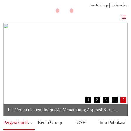
Conch Group
Indonesian
1
2
3
4
5
PT Conch Cement Indonesia Menampung Aspirasi Karyawan untuk Meningkatkan Kinerja Perusahaan
Pergerakan Perusahaan
Berita Group
CSR
Info Publikasi