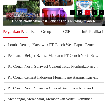
1
2
3
4
5
PT Conch North Sulawesi Cement Terus Meningkatkan Kepedulian terhadap Karyawan dan Pengembangan Kegiatan Olahraga serta Seni Untuk Membangun Kekuatan Tim, Menciptakan Perusahaan yang Harmonis
Pergerakan Perusahaan
Berita Group
CSR
Info Publikasi
Lomba Renang Karyawan PT Conch West Papua Cement
Perjalanan Belajar Bahasa Mandarin PT Conch North Sulawesi Cement Berbagi Pengalaman Karyawan Dalam Mengembangkan Kemampuan Bahasa
PT Conch North Sulawesi Cement Terus Meningkatkan Kepedulian terhadap Karyawan dan Pengembangan Kegiatan Olahraga serta Seni Untuk Membangun Kekuatan Tim, Menciptakan Perusahaan yang Harmonis
PT Conch Cement Indonesia Menampung Aspirasi Karyawan untuk Meningkatkan Kinerja Perusahaan
PT Conch North Sulawesi Cement Suara Keselamatan Dari Setiap Sudut Tambang Membangun Budaya Keselamatan Melalui Peran Seluruh Karyawan Departemen Tambang
Mendengar, Memahami, Memberikan Solusi Komitmen Semen Conch Mengutamakan Pelanggan
PT.Conch South Kalimantan Cement yang Indah Rumahku
PT.CSKC Mendukung Pengembangan Bakat Menggambar Karyawan