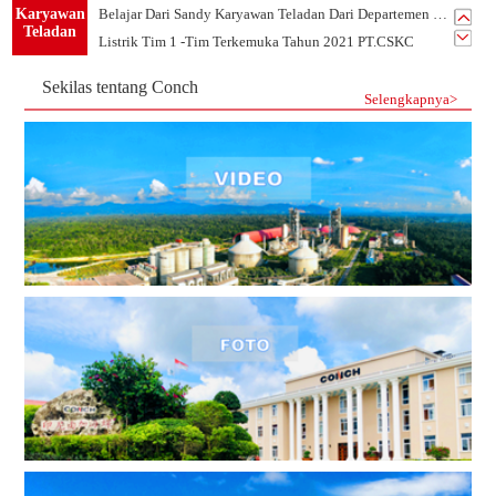
Karyawan
PT.Conch South Kalimantan Cement yang Indah Rumahku
Teladan
PT.CSKC Mendukung Pengembangan Bakat Menggambar Karyawan
Rendi Aji Saputro Operator Terkemuka Tashun 2022
Sekilas tentang Conch
Belajar Dari Sandy Karyawan Teladan Dari Departemen PLTU
Selengkapnya>
Listrik Tim 1 -Tim Terkemuka Tahun 2021 PT.CSKC
Tim Mekanik-Tim Terkemuka Tahun 2021 PT.CSKC