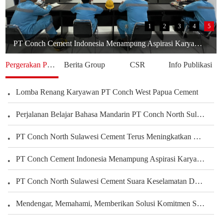
1
2
3
4
5
PT Conch Cement Indonesia Menampung Aspirasi Karyawan untuk Meningkatkan Kinerja Perusahaan
Pergerakan Perusahaan
Berita Group
CSR
Info Publikasi
Lomba Renang Karyawan PT Conch West Papua Cement
Perjalanan Belajar Bahasa Mandarin PT Conch North Sulawesi Cement Berbagi Pengalaman Karyawan Dalam Mengembangkan Kemampuan Bahasa
PT Conch North Sulawesi Cement Terus Meningkatkan Kepedulian terhadap Karyawan dan Pengembangan Kegiatan Olahraga serta Seni Untuk Membangun Kekuatan Tim, Menciptakan Perusahaan yang Harmonis
PT Conch Cement Indonesia Menampung Aspirasi Karyawan untuk Meningkatkan Kinerja Perusahaan
PT Conch North Sulawesi Cement Suara Keselamatan Dari Setiap Sudut Tambang Membangun Budaya Keselamatan Melalui Peran Seluruh Karyawan Departemen Tambang
Mendengar, Memahami, Memberikan Solusi Komitmen Semen Conch Mengutamakan Pelanggan