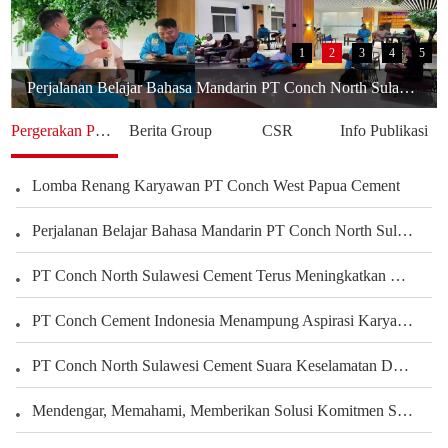
1
2
3
4
5
Perjalanan Belajar Bahasa Mandarin PT Conch North Sulawesi Cement Berbagi Pengalaman Karyawan Dalam Mengembangkan Kemampuan Bahasa
Pergerakan Perusahaan
Berita Group
CSR
Info Publikasi
Lomba Renang Karyawan PT Conch West Papua Cement
Perjalanan Belajar Bahasa Mandarin PT Conch North Sulawesi Cement Berbagi Pengalaman Karyawan Dalam Mengembangkan Kemampuan Bahasa
PT Conch North Sulawesi Cement Terus Meningkatkan Kepedulian terhadap Karyawan dan Pengembangan Kegiatan Olahraga serta Seni Untuk Membangun Kekuatan Tim, Menciptakan Perusahaan yang Harmonis
PT Conch Cement Indonesia Menampung Aspirasi Karyawan untuk Meningkatkan Kinerja Perusahaan
PT Conch North Sulawesi Cement Suara Keselamatan Dari Setiap Sudut Tambang Membangun Budaya Keselamatan Melalui Peran Seluruh Karyawan Departemen Tambang
Mendengar, Memahami, Memberikan Solusi Komitmen Semen Conch Mengutamakan Pelanggan
PT.Conch South Kalimantan Cement yang Indah Rumahku