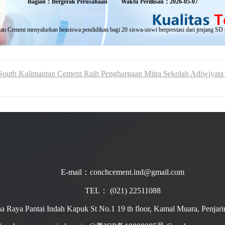
Bagian：Bergerak Perusahaan
Waktu Perillisan：2026-05-07
tan Cement menyalurkan beasiswa pendidikan bagi 20 siswa-siswi berprestasi dari jenjang S
South Kalimantan Cement Raih Penghargaan Mitra Sekolah Adiwiyata
E-mail：conchcement.ind@gmail.com
TEL： (021) 22511088
ina Raya Pantai Indah Kapuk St No.1 19 th floor, Kamal Muara, Penjari