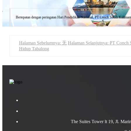
Bertepatan dengan peringatan Hari Pendidikan Nasional, PT Conch South Kaliman
Halaman Sebelumnya: 无
Halaman Selanjutnya: PT Conch 
Hidup Tabalong
The Suites Tower lt 19, Jl. Mar