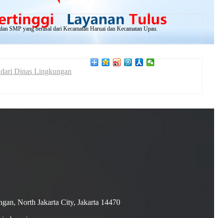
D dan SMP yang berasal dari Kecamatan Haruai dan Kecamatan Upau.
 dari Dinas Lingkungan
ngan, North Jakarta City, Jakarta 14470