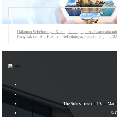
Halaman Sebelumnya: Kerang kananga perusahaan pada tahun 
Pangelak sekolah
Halaman Selanjutnya: Pada bulan juni 202
The Suites Tower lt 19, Jl. Mar
© C