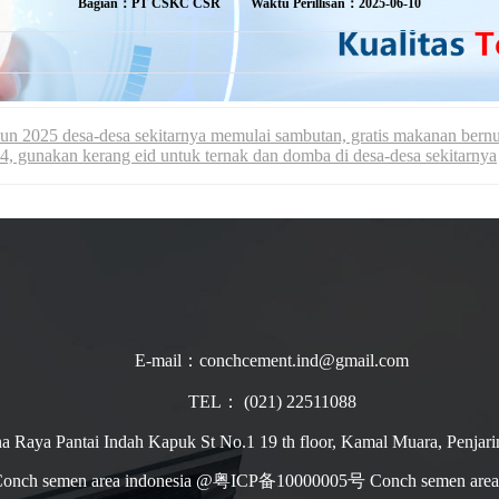
Bagian：PT CSKC CSR
Waktu Perillisan：2025-06-10
2025 desa-desa sekitarnya memulai sambutan, gratis makanan bernutri
4, gunakan kerang eid untuk ternak dan domba di desa-desa sekitarnya
E-mail：conchcement.ind@gmail.com
TEL： (021) 22511088
ina Raya Pantai Indah Kapuk St No.1 19 th floor, Kamal Muara, Penjari
onch semen area indonesia @粤ICP备10000005号 Conch semen area 