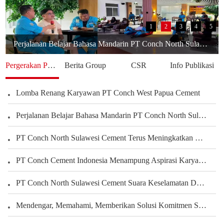
1
2
3
4
5
Perjalanan Belajar Bahasa Mandarin PT Conch North Sulawesi Cement Berbagi Pengalaman Karyawan Dalam Mengembangkan Kemampuan Bahasa
Pergerakan Perusahaan
Berita Group
CSR
Info Publikasi
Lomba Renang Karyawan PT Conch West Papua Cement
Perjalanan Belajar Bahasa Mandarin PT Conch North Sulawesi Cement Berbagi Pengalaman Karyawan Dalam Mengembangkan Kemampuan Bahasa
PT Conch North Sulawesi Cement Terus Meningkatkan Kepedulian terhadap Karyawan dan Pengembangan Kegiatan Olahraga serta Seni Untuk Membangun Kekuatan Tim, Menciptakan Perusahaan yang Harmonis
PT Conch Cement Indonesia Menampung Aspirasi Karyawan untuk Meningkatkan Kinerja Perusahaan
PT Conch North Sulawesi Cement Suara Keselamatan Dari Setiap Sudut Tambang Membangun Budaya Keselamatan Melalui Peran Seluruh Karyawan Departemen Tambang
Mendengar, Memahami, Memberikan Solusi Komitmen Semen Conch Mengutamakan Pelanggan
PT.Conch South Kalimantan Cement yang Indah Rumahku