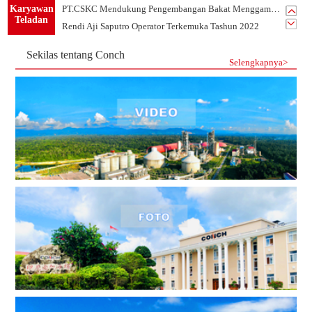
Karyawan
PT.CSKC Mendukung Pengembangan Bakat Menggambar Karyawan
Teladan
Rendi Aji Saputro Operator Terkemuka Tashun 2022
Belajar Dari Sandy Karyawan Teladan Dari Departemen PLTU
Sekilas tentang Conch
Listrik Tim 1 -Tim Terkemuka Tahun 2021 PT.CSKC
Selengkapnya>
Tim Mekanik-Tim Terkemuka Tahun 2021 PT.CSKC